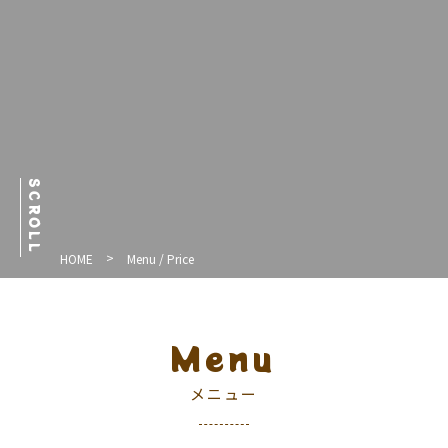
line
SCROLL
>
HOME
Menu / Price
Menu
メニュー