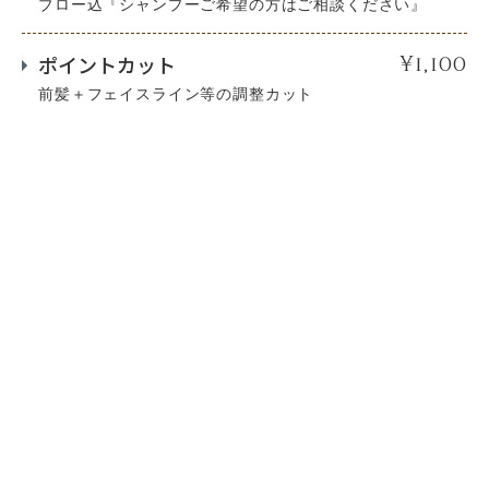
ブロー込『シャンプーご希望の方はご相談ください』
ポイントカット
¥1,100
前髪＋フェイスライン等の調整カット
（最終受付は18時30分までとなりますのでご了承くださ
い。)
Hair straightening
縮毛矯正
デジタルストレート(縮毛矯正)
¥12,100
熱の力で髪本来の形をストレートにします。
（ロング料金+1100）（単品時シャンプー代+￥1100）
SINS酸性ストレート（SINS専用ト
¥20,900
リートメント込）
髪と地肌に優しく、柔らかかつしなやかな質感を実現する